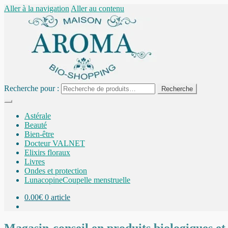
Aller à la navigation
Aller au contenu
Recherche pour :
Recherche
Astérale
Beauté
Bien-être
Docteur VALNET
Elixirs floraux
Livres
Ondes et protection
Lunacopine
Coupelle menstruelle
0.00
€
0 article
Magasin-conseil en produits biologiques et