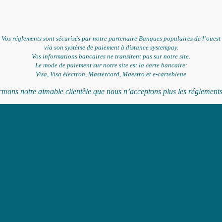
Vos réglements sont sécurisés par notre partenaire Banques populaires de l’ouest
via son système de paiement à distance systempay.
Vos informations bancaires ne transitent pas sur notre site.
Le mode de paiement sur notre site est la carte bancaire:
Visa, Visa électron, Mastercard, Maestro et e-cartebleue
ons notre aimable clientèle que nous n’acceptons plus les réglements