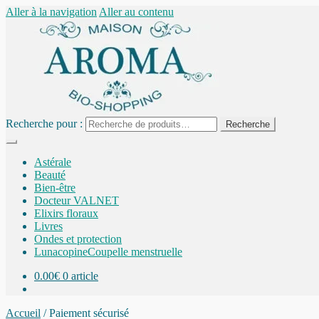
Aller à la navigation
Aller au contenu
Recherche pour :
Recherche
Astérale
Beauté
Bien-être
Docteur VALNET
Elixirs floraux
Livres
Ondes et protection
Lunacopine
Coupelle menstruelle
0.00
€
0 article
Accueil
/
Paiement sécurisé