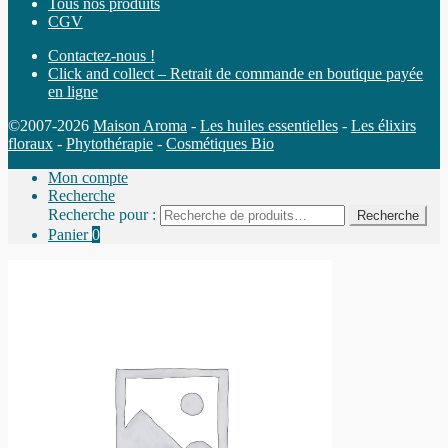
Tous nos produits
CGV
Contactez-nous !
Click and collect – Retrait de commande en boutique payée
en ligne
©2007-2026
Maison Aroma
-
Les huiles essentielles
-
Les élixirs
floraux
-
Phytothérapie
-
Cosmétiques Bio
Mon compte
Recherche
Recherche pour :
Recherche
Panier
0