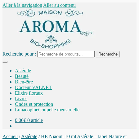
Aller à la navigation
Aller au contenu
Recherche pour :
Recherche
Astérale
Beauté
Bien-être
Docteur VALNET
Elixirs floraux
Livres
Ondes et protection
Lunacopine
Coupelle menstruelle
0.00
€
0 article
Accueil
/
Astérale
/
HE Niaouli 10 ml Astérale – label Nature et