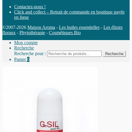
Contactez-nous !
Click and collect – Retrait de commande en boutique payée
en ligne
©2007-2026
Maison Aroma
-
Les huiles essentielles
-
Les élixirs
floraux
-
Phytothérapie
-
Cosmétiques Bio
Mon compte
Recherche
Recherche pour :
Recherche
Panier
0