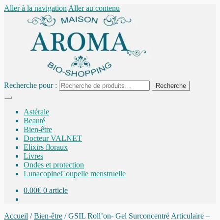
Aller à la navigation
Aller au contenu
Recherche pour :
Recherche
Astérale
Beauté
Bien-être
Docteur VALNET
Elixirs floraux
Livres
Ondes et protection
Lunacopine
Coupelle menstruelle
0.00
€
0 article
Accueil
/
Bien-être
/
GSIL Roll’on- Gel Surconcentré Articulaire –