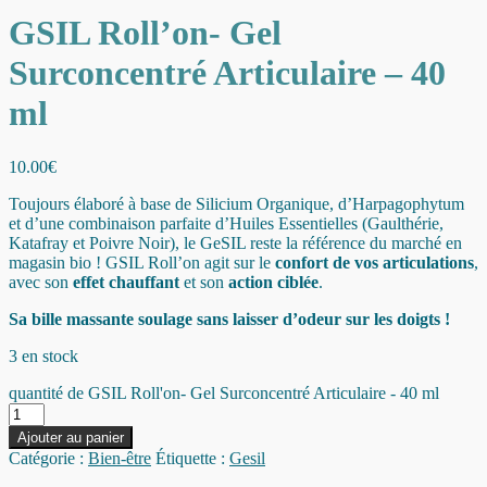
GSIL Roll’on- Gel
Surconcentré Articulaire – 40
ml
10.00
€
Toujours élaboré à base de Silicium Organique, d’Harpagophytum
et d’une combinaison parfaite d’Huiles Essentielles (Gaulthérie,
Katafray et Poivre Noir), le GeSIL reste la référence du marché en
magasin bio ! GSIL Roll’on agit sur le
confort de vos articulations
,
avec son
effet chauffant
et son
action ciblée
.
Sa bille massante soulage sans laisser d’odeur sur les doigts !
3 en stock
quantité de GSIL Roll'on- Gel Surconcentré Articulaire - 40 ml
Ajouter au panier
Catégorie :
Bien-être
Étiquette :
Gesil