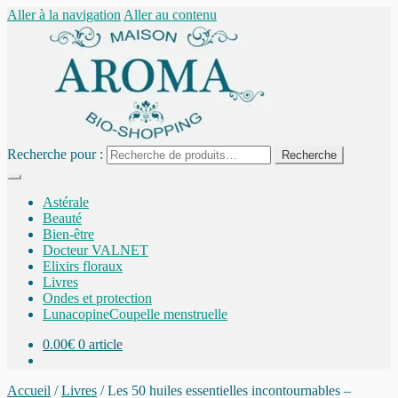
Aller à la navigation
Aller au contenu
Recherche pour :
Recherche
Astérale
Beauté
Bien-être
Docteur VALNET
Elixirs floraux
Livres
Ondes et protection
Lunacopine
Coupelle menstruelle
0.00
€
0 article
Accueil
/
Livres
/
Les 50 huiles essentielles incontournables –