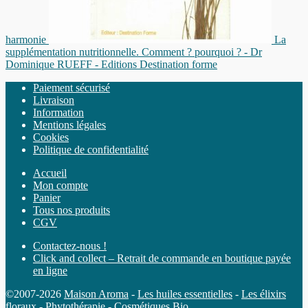
harmonie
La
supplémentation nutritionnelle. Comment ? pourquoi ? - Dr
Dominique RUEFF - Editions Destination forme
Paiement sécurisé
Livraison
Information
Mentions légales
Cookies
Politique de confidentialité
Accueil
Mon compte
Panier
Tous nos produits
CGV
Contactez-nous !
Click and collect – Retrait de commande en boutique payée
en ligne
©2007-2026
Maison Aroma
-
Les huiles essentielles
-
Les élixirs
floraux
-
Phytothérapie
-
Cosmétiques Bio