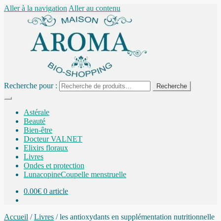
Aller à la navigation
Aller au contenu
Recherche pour :
Recherche
Astérale
Beauté
Bien-être
Docteur VALNET
Elixirs floraux
Livres
Ondes et protection
Lunacopine
Coupelle menstruelle
0.00
€
0 article
Accueil
/
Livres
/
les antioxydants en supplémentation nutritionnelle