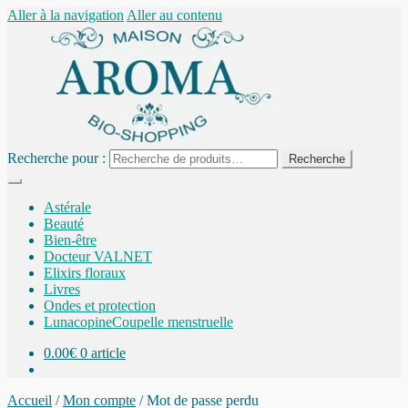
Aller à la navigation
Aller au contenu
Recherche pour :
Recherche
Astérale
Beauté
Bien-être
Docteur VALNET
Elixirs floraux
Livres
Ondes et protection
Lunacopine
Coupelle menstruelle
0.00
€
0 article
Accueil
/
Mon compte
/
Mot de passe perdu