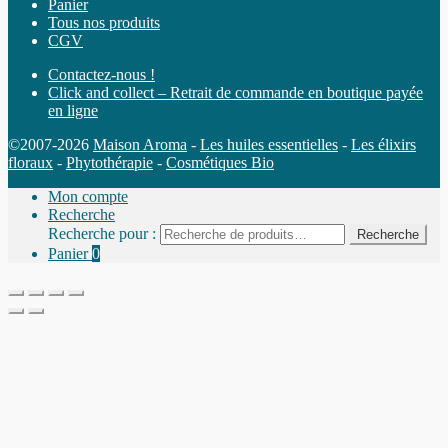
Panier
Tous nos produits
CGV
Contactez-nous !
Click and collect – Retrait de commande en boutique payée
en ligne
©2007-2026
Maison Aroma
-
Les huiles essentielles
-
Les élixirs
floraux
-
Phytothérapie
-
Cosmétiques Bio
Mon compte
Recherche
Recherche pour :
Recherche
Panier
0