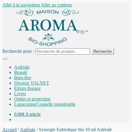
Aller à la navigation
Aller au contenu
Recherche pour :
Recherche
Astérale
Beauté
Bien-être
Docteur VALNET
Elixirs floraux
Livres
Ondes et protection
Lunacopine
Coupelle menstruelle
0.00
€
0 article
Accueil
/
Astérale
/
Synergie Eubiotique bio 10 ml Astérale