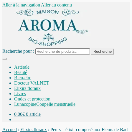
Aller à la navigation
Aller au contenu
Recherche pour :
Recherche
Astérale
Beauté
Bien-être
Docteur VALNET
Elixirs floraux
Livres
Ondes et protection
Lunacopine
Coupelle menstruelle
0.00
€
0 article
Accueil
/
Elixirs floraux
/
Peurs – élixir composé aux Fleurs de Bach