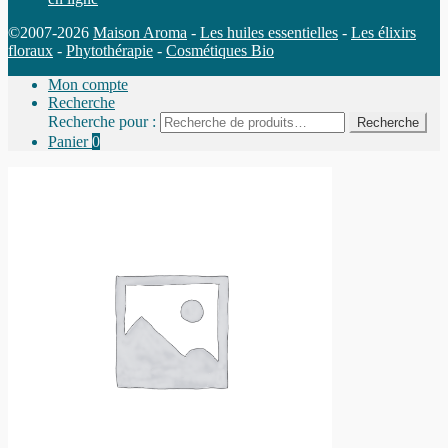
©2007-2026
Maison Aroma
-
Les huiles essentielles
-
Les élixirs
floraux
-
Phytothérapie
-
Cosmétiques Bio
Mon compte
Recherche
Recherche pour :
Recherche
Panier
0