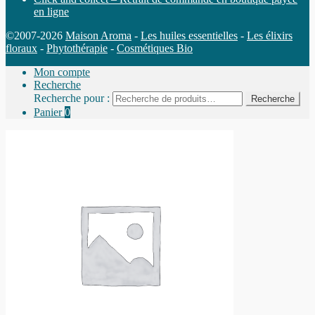
en ligne
©2007-2026
Maison Aroma
-
Les huiles essentielles
-
Les élixirs
floraux
-
Phytothérapie
-
Cosmétiques Bio
Mon compte
Recherche
Recherche pour :
Recherche
Panier
0