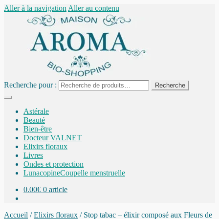
Aller à la navigation
Aller au contenu
Recherche pour :
Recherche
Astérale
Beauté
Bien-être
Docteur VALNET
Elixirs floraux
Livres
Ondes et protection
Lunacopine
Coupelle menstruelle
0.00
€
0 article
Accueil
/
Elixirs floraux
/
Stop tabac – élixir composé aux Fleurs de