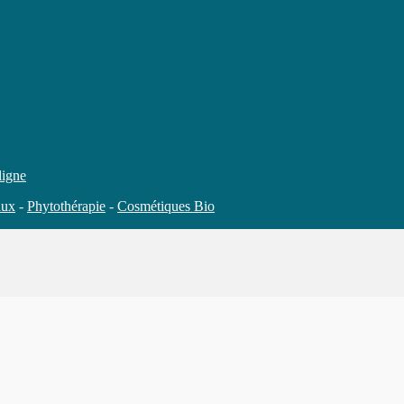
ligne
aux
-
Phytothérapie
-
Cosmétiques Bio