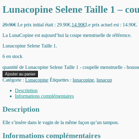
Lunacopine Selene Taille 1 – cou
29.90
€
Le prix initial était : 29.90€.
14.90
€
Le prix actuel est : 14.90€.
La LunaCopine est aujourd’hui la coupe menstruelle de référence.
Lunacopine Selene Taille 1.
6 en stock
quantité de Lunacopine Selene Taille 1 - coupelle menstruelle - houss
Ajouter au panier
Catégorie :
Lunacopine
Étiquettes :
lunacopine
,
lunacup
Description
Informations complémentaires
Description
Elle s’insère dans le vagin de la même façon qu’un tampon.
Informations complémentaires