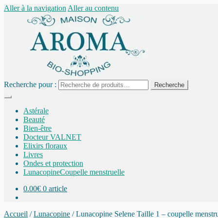
Aller à la navigation
Aller au contenu
Recherche pour :
Recherche
Astérale
Beauté
Bien-être
Docteur VALNET
Elixirs floraux
Livres
Ondes et protection
Lunacopine
Coupelle menstruelle
0.00
€
0 article
Accueil
/
Lunacopine
/
Lunacopine Selene Taille 1 – coupelle menstru