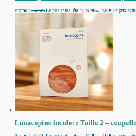
Promo !
29.90
€
Le prix initial était : 29.90€.
14.90
€
Le prix actue
Lunacopine incolore Taille 2 – coupelle
Promo !
29.90
€
Le prix initial était : 29.90€.
14.90
€
Le prix actue