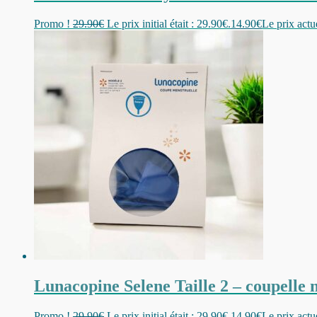
Promo !
29.90
€
Le prix initial était : 29.90€.
14.90
€
Le prix actue
Lunacopine Selene Taille 2 – coupelle 
Promo !
29.90
€
Le prix initial était : 29.90€.
14.90
€
Le prix actue