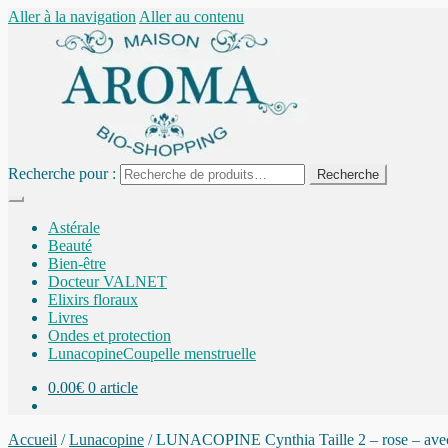
Aller à la navigation
Aller au contenu
Recherche pour :
Recherche
Astérale
Beauté
Bien-être
Docteur VALNET
Elixirs floraux
Livres
Ondes et protection
Lunacopine
Coupelle menstruelle
0.00
€
0 article
Accueil
/
Lunacopine
/
LUNACOPINE Cynthia Taille 2 – rose – avec 