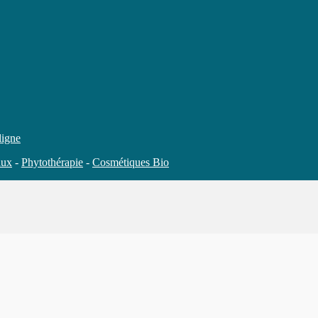
ligne
aux
-
Phytothérapie
-
Cosmétiques Bio