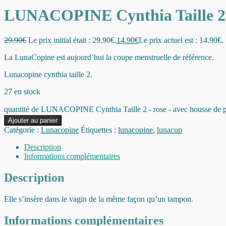
LUNACOPINE Cynthia Taille 2 – 
29.90
€
Le prix initial était : 29.90€.
14.90
€
Le prix actuel est : 14.90€.
La LunaCopine est aujourd’hui la coupe menstruelle de référence.
Lunacopine cynthia taille 2.
27 en stock
quantité de LUNACOPINE Cynthia Taille 2 - rose - avec housse de p
Ajouter au panier
Catégorie :
Lunacopine
Étiquettes :
lunacopine
,
lunacup
Description
Informations complémentaires
Description
Elle s’insère dans le vagin de la même façon qu’un tampon.
Informations complémentaires