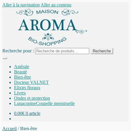
Aller à la navigation
Aller au contenu
Recherche pour :
Recherche
Astérale
Beauté
Bien-être
Docteur VALNET
Elixirs floraux
Livres
Ondes et protection
Lunacopine
Coupelle menstruelle
0.00
€
0 article
Accueil
/
Bien-être